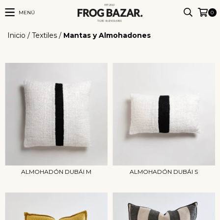
MENÚ
0
Inicio
/
Textiles
/
Mantas y Almohadones
ALMOHADÓN DUBÁI M
ALMOHADÓN DUBÁI S