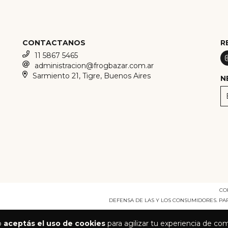
CONTACTANOS
R
11 5867 5465
administracion@frogbazar.com.ar
Sarmiento 21, Tigre, Buenos Aires
N
CO
DEFENSA DE LAS Y LOS CONSUMIDORES. P
io
aceptás el uso de cookies
para agilizar tu experiencia de co