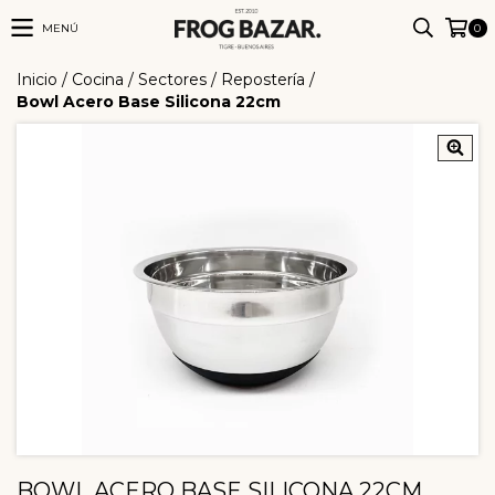
MENÚ
0
Inicio
/
Cocina
/
Sectores
/
Repostería
/
Bowl Acero Base Silicona 22cm
BOWL ACERO BASE SILICONA 22CM