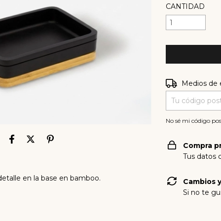
CANTIDAD
Entregas para e
Medios de 
No sé mi código pos
Compra p
Tus datos 
detalle en la base en bamboo.
Cambios y
Si no te gu