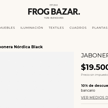
MUEBLES
ILUMINACIÓN
TEXTILES
CUADROS
PLANTAS
bonera Nórdica Black
JABONER
$19.50
Precio sin impuest
10% de descu
bancario
VER MEDIOS 