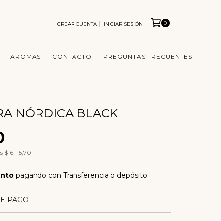
0
CREAR CUENTA
INICIAR SESIÓN
AROMAS
CONTACTO
PREGUNTAS FRECUENTES
A NÓRDICA BLACK
0
os
$16.115,70
ento
pagando con Transferencia o depósito
DE PAGO