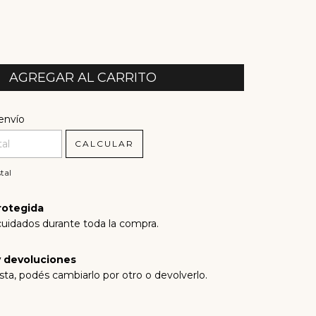
l CP:
CAMBIAR CP
envío
CALCULAR
tal
rotegida
cuidados durante toda la compra.
 devoluciones
sta, podés cambiarlo por otro o devolverlo.