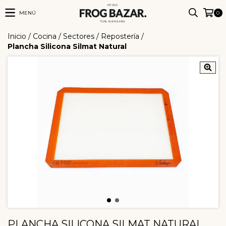
MENÚ
0
Inicio
/
Cocina
/
Sectores
/
Repostería
/
Plancha Silicona Silmat Natural
PLANCHA SILICONA SILMAT NATURAL