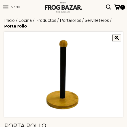
MENÚ
0
Inicio
/
Cocina
/
Productos
/
Portarollos / Servilleteros
/
Porta rollo
PORTA ROLLO