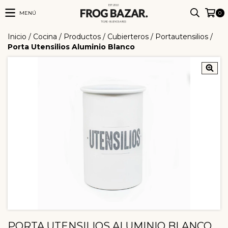
MENÚ
0
Inicio
/
Cocina
/
Productos
/
Cubierteros / Portautensilios
/
Porta Utensilios Aluminio Blanco
PORTA UTENSILIOS ALUMINIO BLANCO