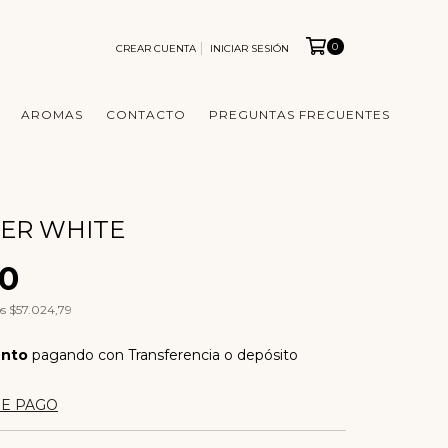
0
CREAR CUENTA
INICIAR SESIÓN
AROMAS
CONTACTO
PREGUNTAS FRECUENTES
GER WHITE
00
os
$57.024,79
ento
pagando con Transferencia o depósito
DE PAGO