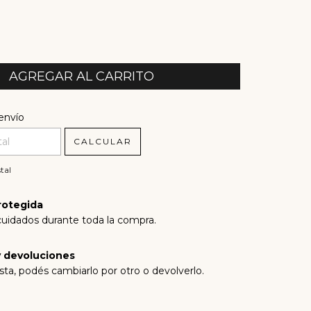
l CP:
CAMBIAR CP
envío
CALCULAR
tal
rotegida
cuidados durante toda la compra.
 devoluciones
sta, podés cambiarlo por otro o devolverlo.