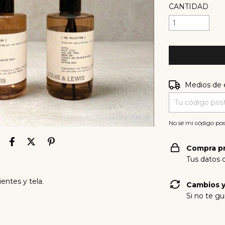
CANTIDAD
Entregas para e
Medios de 
No sé mi código pos
Compra p
Tus datos 
entes y tela.
Cambios y
Si no te gu