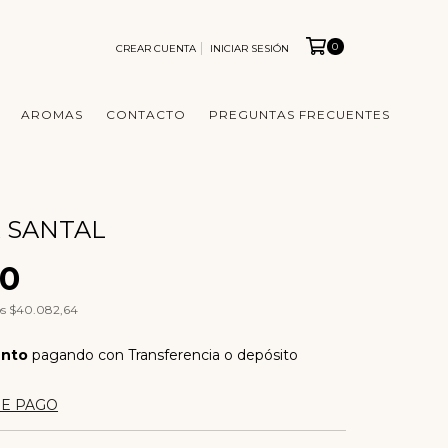
0
CREAR CUENTA
INICIAR SESIÓN
AROMAS
CONTACTO
PREGUNTAS FRECUENTES
 SANTAL
00
os
$40.082,64
ento
pagando con Transferencia o depósito
DE PAGO