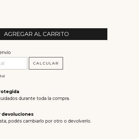
l CP:
CAMBIAR CP
envío
CALCULAR
tal
rotegida
cuidados durante toda la compra.
 devoluciones
sta, podés cambiarlo por otro o devolverlo.