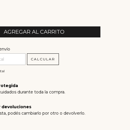
l CP:
CAMBIAR CP
envío
CALCULAR
tal
rotegida
cuidados durante toda la compra.
 devoluciones
sta, podés cambiarlo por otro o devolverlo.