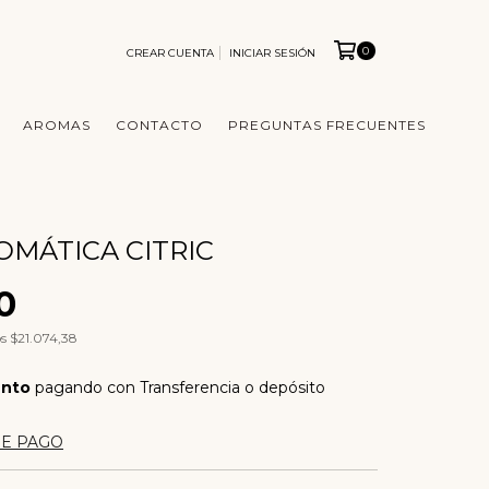
0
CREAR CUENTA
INICIAR SESIÓN
AROMAS
CONTACTO
PREGUNTAS FRECUENTES
OMÁTICA CITRIC
0
os
$21.074,38
ento
pagando con Transferencia o depósito
DE PAGO