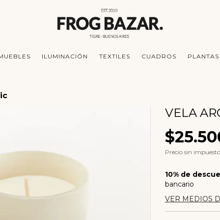
MUEBLES
ILUMINACIÓN
TEXTILES
CUADROS
PLANTAS
ic
VELA AR
$25.50
Precio sin impuest
10% de descu
bancario
VER MEDIOS 